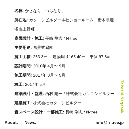
28th Anniversary Exhibition
名称:
かさなり、つらなり。
所在地:
カクニシビルダー本社ショールーム 栃木県鹿
沼市上野町
庭園設計・施工:
長崎 剛志 / N-tree
主要用途:
風景式庭園
施工面積:
263.3㎡ 建物周り165.40㎡ 東側 97.8㎡
設計期間:
2016年 4月〜 9月
施工期間:
2017年 3月〜 5月
Takeshi Nagasaki
竣工:
2017年 5月
建築設計・監理:
西村 陽一 / 株式会社カクニシビルダー
建築施工:
株式会社カクニシビルダー
畳スペース設計・一部施工:
長崎 剛志 / N-tree
監修:
株式会社カクニシビルダー
About.
News.
info@n-tree.jp