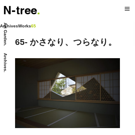
Art Garden.
Archives
Works
65
65- かさなり、つらなり。
Archives.
65- Mountain Range