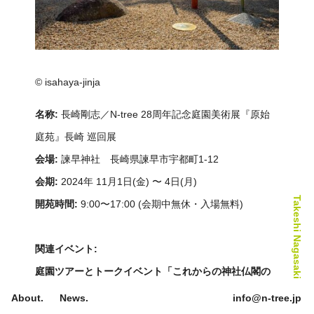
28th Anniversary Exhibition
©︎ isahaya-jinja
名称:
長崎剛志／N-tree 28周年記念庭園美術展『原始
庭苑』長崎 巡回展
会場:
諫早神社 長崎県諫早市宇都町1-12
会期:
2024年 11月1日(金) 〜 4日(月)
Takeshi Nagasaki
開苑時間:
9:00〜17:00 (会期中無休・入場無料)
関連イベント:
庭園ツアーとトークイベント「これからの神社仏閣の
庭を考える。」
About.
News.
info@n-tree.jp