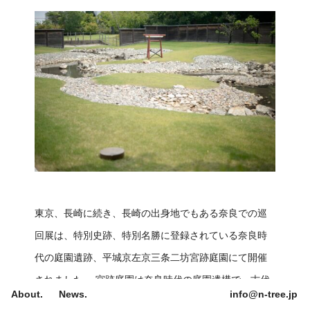
28th Anniversary Exhibition
東京、長崎に続き、長崎の出身地でもある奈良での巡
回展は、特別史跡、特別名勝に登録されている奈良時
代の庭園遺跡、平城京左京三条二坊宮跡庭園にて開催
されました。 宮跡庭園は奈良時代の庭園遺構で、古代
About.
News.
info@n-tree.jp
の庭園の姿を見ることのできる貴重な空間です。奈良